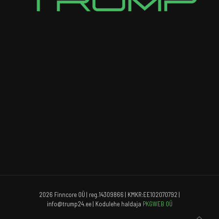
2026 Finncore OÜ | reg.14309866 | KMKR:EE102070792 |
info@trump24.ee | Kodulehe haldaja
PKGWEB OÜ