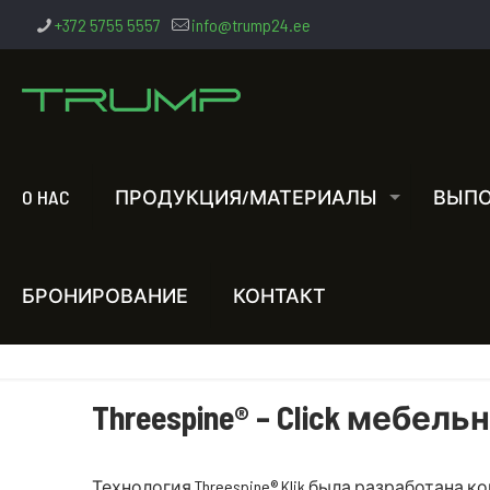
+372 5755 5557
info@trump24.ee
O HAC
ПРОДУКЦИЯ/МАТЕРИАЛЫ
ВЫПО
БРОНИРОВАНИЕ
КОНТАКТ
Threespine® –
Click
мебельн
Технология Threespine® Klik была разработана к