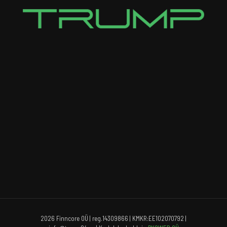
2026 Finncore OÜ | reg.14309866 | KMKR:EE102070792 |