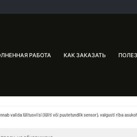
ЛНЕННАЯ РАБОТА
КАК ЗАКАЗАТЬ
ПОЛЕ
b valida lülitusviisi (lüliti või puutetundlik sensor), valgusti riba asuko