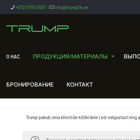
+372 5755 5557
info@trump24.ee
O HAC
ПРОДУКЦИЯ/МАТЕРИАЛЫ
ВЫПО
БРОНИРОВАНИЕ
КОНТАКТ
Trump pakub oma klientide köökidele Led-valgustust ning anna