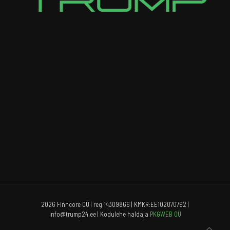
2026 Finncore OÜ | reg.14309866 | KMKR:EE102070792 |
info@trump24.ee | Kodulehe haldaja
PKGWEB OÜ