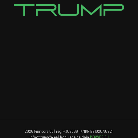
2026 Finncore OÜ | reg.14309866 | KMKR:EE102070792 |
info@trump24.ee | Kodulehe haldaja
PKGWEB OÜ