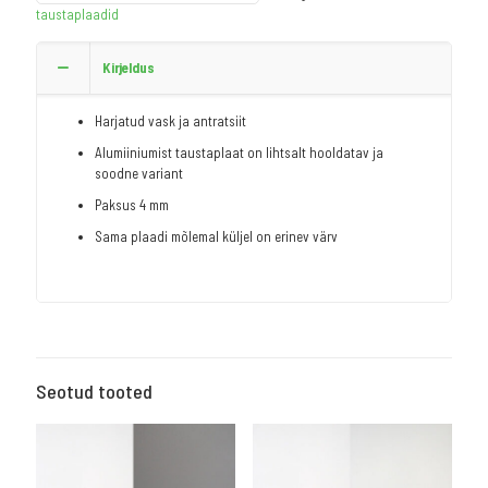
taustaplaadid
Kirjeldus
Harjatud vask ja antratsiit
Alumiiniumist taustaplaat on lihtsalt hooldatav ja
soodne variant
Paksus 4 mm
Sama plaadi mõlemal küljel on erinev värv
Seotud tooted