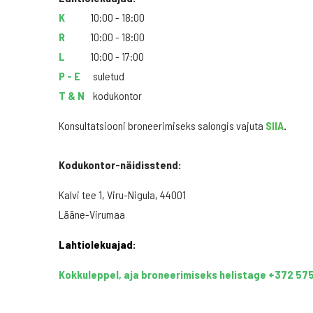
K
10:00 - 18:00
R
10:00 - 18:00
L
10:00 - 17:00
P - E
suletud
T & N
kodukontor
Konsultatsiooni broneerimiseks salongis vajuta
SIIA
.
Kodukontor-näidisstend:
Kalvi tee 1, Viru-Nigula, 44001
Lääne-Virumaa
Lahtiolekuajad:
Kokkuleppel, aja broneerimiseks helistage +372 57