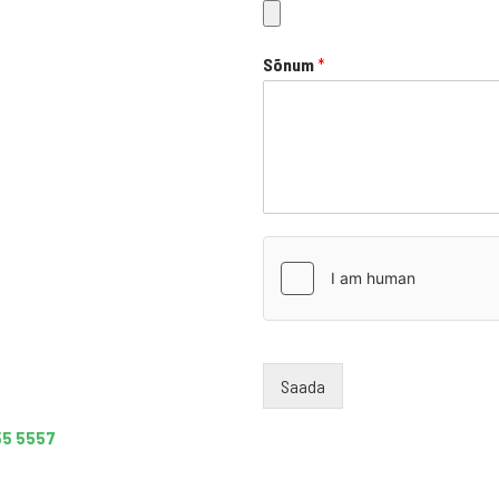
Sõnum
*
Saada
55 5557