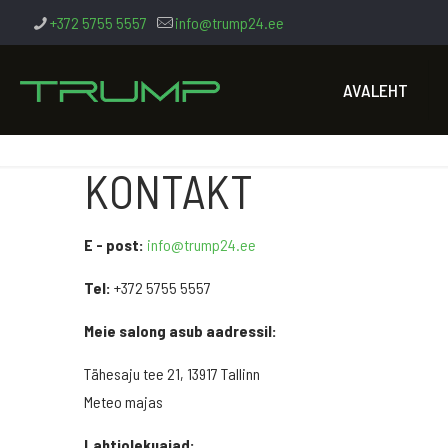
+372 5755 5557
info@trump24.ee
AVALEHT
KONTAKT
E - post:
info@trump24.ee
Tel:
+372 5755 5557
Meie salong asub aadressil:
Tähesaju tee 21, 13917 Tallinn
Meteo majas
Lahtiolekuajad: