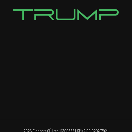
2026 Finncore OÜ | reg.14309866 | KMKR:EE102070792 |