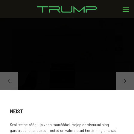
KÖÖGIMÖÖBEL
Köögi tarneaeg alates 3-st nädalast
Klik ja kapp ongi koos
BRONEERI KONSULTATSIOONILE
MEIST
Kvaliteetne köögi- ja vannitoamööbel, majapidamisruumi ning
garderoobilahendused. Tooted on valmistatud Eestis ning omavad