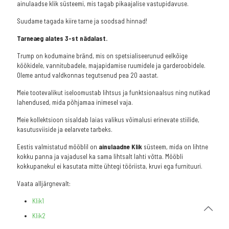
ainulaadse klik süsteemi, mis tagab pikaajalise vastupidavuse.
Suudame tagada kiire tarne ja soodsad hinnad!
Tarneaeg alates 3-st nädalast.
Trump on kodumaine bränd, mis on spetsialiseerunud eelkõige
köökidele, vannitubadele, majapidamise ruumidele ja garderoobidele.
Oleme antud valdkonnas tegutsenud pea 20 aastat.
Meie tootevalikut iseloomustab lihtsus ja funktsionaalsus ning nutikad
lahendused, mida põhjamaa inimesel vaja.
Meie kollektsioon sisaldab laias valikus võimalusi erinevate stiilide,
kasutusviiside ja eelarvete tarbeks.
Eestis valmistatud mööblil on
ainulaadne Klik
süsteem, mida on lihtne
kokku panna ja vajadusel ka sama lihtsalt lahti võtta. Mööbli
kokkupanekul ei kasutata mitte ühtegi tööriista, kruvi ega furnituuri.
Vaata alljärgnevalt:
Klik1
Klik2