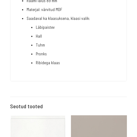
Raami laius 89 mm
Materjal: värvitud MDF
Saadaval ka klaasuksena, klaasi valik:
Läbipaistev
Hall
Tuhm
Pronks
Ribidega klaas
Seotud tooted