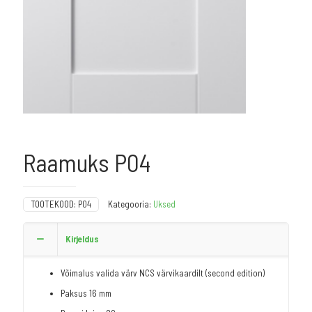
Raamuks P04
TOOTEKOOD:
P04
Kategooria:
Uksed
Kirjeldus
Võimalus valida värv NCS värvikaardilt (second edition)
Paksus 16 mm