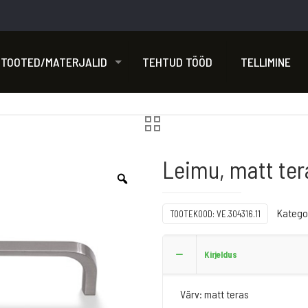
TOOTED/MATERJALID
TEHTUD TÖÖD
TELLIMINE
Leimu, matt ter
Katego
TOOTEKOOD:
VE.304316.11
Kirjeldus
Värv: matt teras