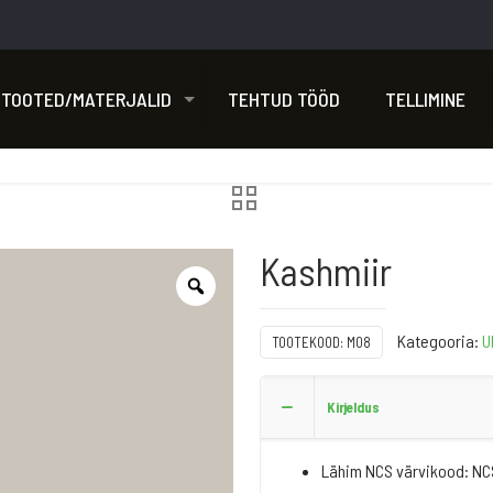
TOOTED/MATERJALID
TEHTUD TÖÖD
TELLIMINE
Kashmiir
Kategooria:
U
TOOTEKOOD:
M08
Kirjeldus
Lähim NCS värvikood: N