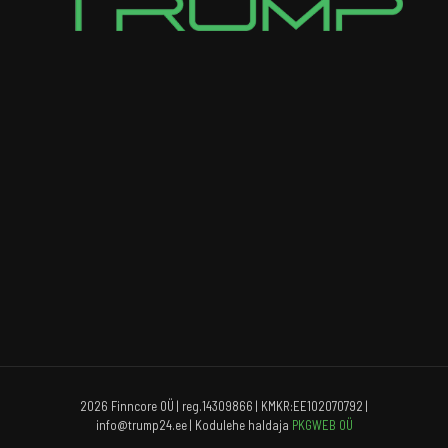
2026 Finncore OÜ | reg.14309866 | KMKR:EE102070792 |
info@trump24.ee | Kodulehe haldaja
PKGWEB OÜ