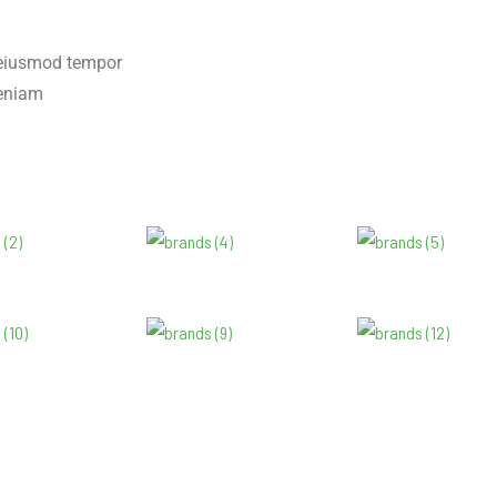
o eiusmod tempor
veniam