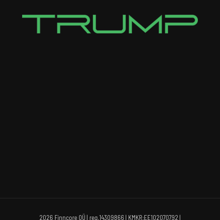
2026 Finncore OÜ | reg.14309866 | KMKR:EE102070792 |