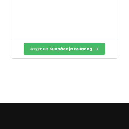
Järgmine:
Kuupäev ja kellaaeg