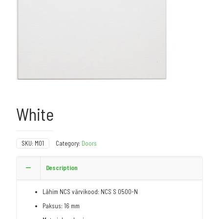
White
SKU:
M01
Category:
Doors
Description
Lähim NCS värvikood: NCS S 0500-N
Paksus: 16 mm