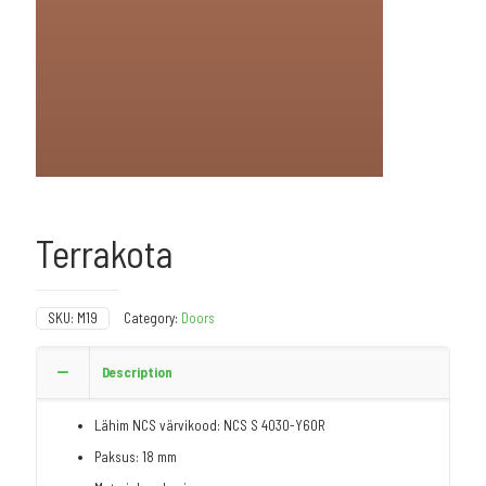
Terrakota
SKU:
M19
Category:
Doors
Description
Lähim NCS värvikood: NCS S 4030-Y60R
Paksus: 18 mm