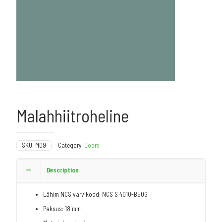
Malahhiitroheline
SKU:
M09
Category:
Doors
Description
Lähim NCS värvikood: NCS S 4010-B50G
Paksus: 18 mm