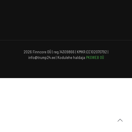
2026 Finncore OÜ | reg.14309866 | KMKR:EE102070792 |
info@trump24.ee | Kodulehe haldaja
PKGWEB OÜ